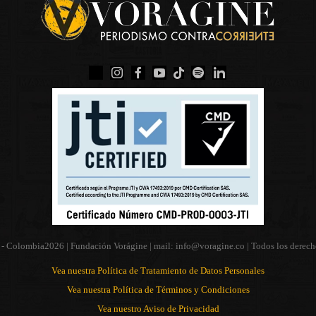
 - Colombia
2026 | Fundación Vorágine | mail:
info@voragine.co
| Todos los derech
Vea nuestra Política de Tratamiento de Datos Personales
Vea nuestra Política de Términos y Condiciones
Vea nuestro Aviso de Privacidad