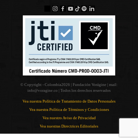
© Copyright - Colombia
2026 | Fundación Vorágine | mail:
info@voragine.co
| Todos los derechos reservados
Vea nuestra Política de Tratamiento de Datos Personales
Vea nuestra Política de Términos y Condiciones
Vea nuestro Aviso de Privacidad
Vea nuestras Directrices Editoriales