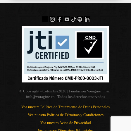
© Copyright - Colombia
2026 | Fundación Vorágine | mail:
info@voragine.co
| Todos los derechos reservados
Vea nuestra Política de Tratamiento de Datos Personales
Vea nuestra Política de Términos y Condiciones
Vea nuestro Aviso de Privacidad
Vea nuestras Directrices Editoriales