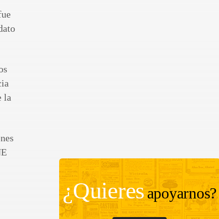
fue
dato
os
cia
 la
enes
NE
¿Quieres
apoyarnos?