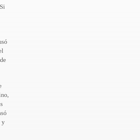
Si
usó
el
 de
e
ino,
as
asó
 y