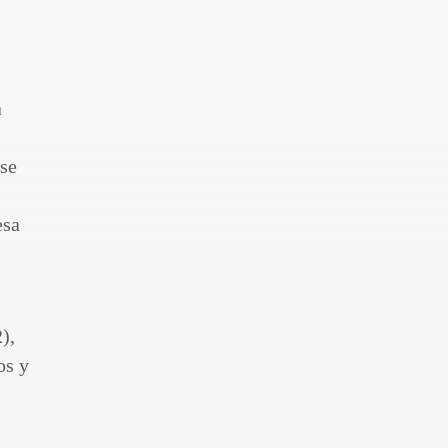
a
 se
esa
),
os y