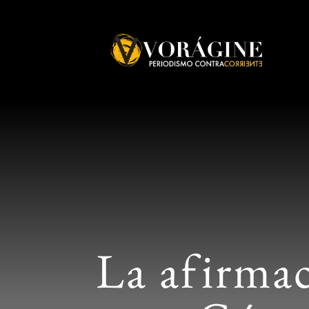
Voragine
La afirma