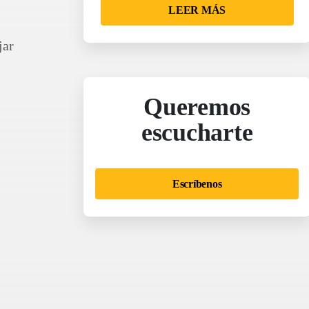
LEER MÁS
jar
Queremos
escucharte
Escríbenos