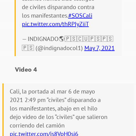
de civiles disparando contra
los manifestantes.
#SOSCali
pic.twitter.com/thRPIyZiiT
— INDIGNADO🌎🇵🇸🇨🇺🇵🇸🇵🇸
🇵🇸 (@indignadocol1)
May 7, 2021
Video 4
Cali, la portada al mar 6 de mayo
2021 2:49 pm “civiles” disparando a
los manifestantes, abajo en el hilo
dejo video de los “civiles” que salieron
corriendo del camión
pic.twitter.com/js8VpH0si6