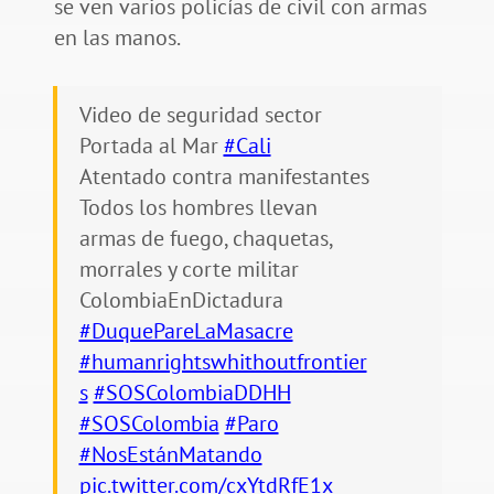
se ven varios policías de civil con armas
en las manos.
Video de seguridad sector
Portada al Mar
#Cali
Atentado contra manifestantes
Todos los hombres llevan
armas de fuego, chaquetas,
morrales y corte militar
ColombiaEnDictadura
#DuquePareLaMasacre
#humanrightswhithoutfrontier
s
#SOSColombiaDDHH
#SOSColombia
#Paro
#NosEstánMatando
pic.twitter.com/cxYtdRfE1x