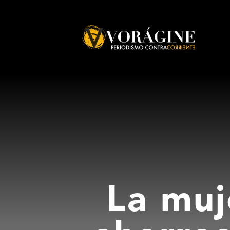
Voragine
La muj