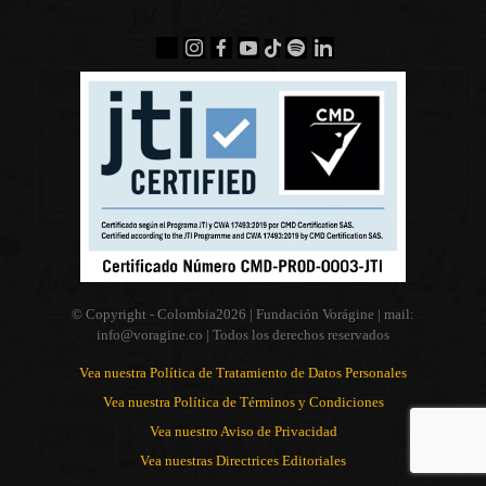
© Copyright - Colombia
2026 | Fundación Vorágine | mail:
info@voragine.co
| Todos los derechos reservados
Vea nuestra Política de Tratamiento de Datos Personales
Vea nuestra Política de Términos y Condiciones
Vea nuestro Aviso de Privacidad
Vea nuestras Directrices Editoriales