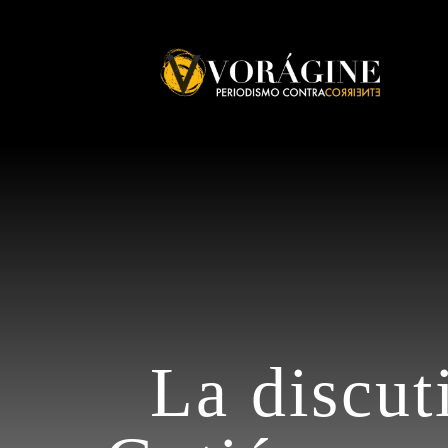
Voragine
La discut