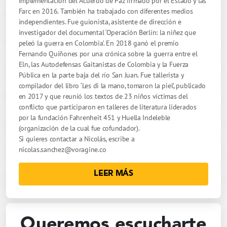
implementación del Acuerdo de Paz firmado por el Estado y las
Farc en 2016. También ha trabajado con diferentes medios
independientes. Fue guionista, asistente de dirección e
investigador del documental ‘Operación Berlín: la niñez que
peleó la guerra en Colombia’. En 2018 ganó el premio
Fernando Quiñones por una crónica sobre la guerra entre el
Eln, las Autodefensas Gaitanistas de Colombia y la Fuerza
Pública en la parte baja del río San Juan. Fue tallerista y
compilador del libro ‘Les di la mano, tomaron la piel’, publicado
en 2017 y que reunió los textos de 23 niños víctimas del
conflicto que participaron en talleres de literatura liderados
por la fundación Fahrenheit 451 y Huella Indeleble
(organización de la cual fue cofundador).
Si quieres contactar a Nicolás, escribe a
nicolas.sanchez@voragine.co
LEER MÁS
Queremos escucharte