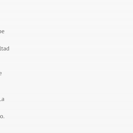
be
ltad
e
La
o.