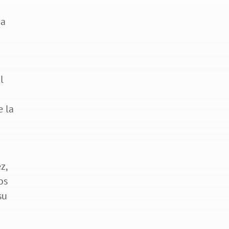
l
e la
z,
os
su