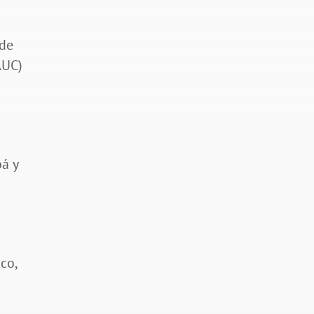
 de
AUC)
bá y
co,