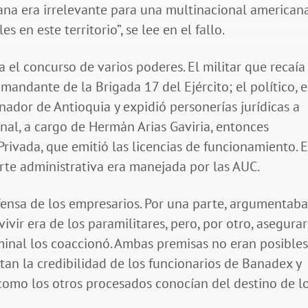
na era irrelevante para una multinacional americana
 en este territorio”, se lee en el fallo.
 el concurso de varios poderes. El militar que recaía
mandante de la Brigada 17 del Ejército; el político, 
ador de Antioquia y expidió personerías jurídicas a
onal, a cargo de Hermán Arias Gaviria, entonces
rivada, que emitió las licencias de funcionamiento. E
arte administrativa era manejada por las AUC.
fensa de los empresarios. Por una parte, argumentab
vir era de los paramilitares, pero, por otro, asegura
minal los coaccionó. Ambas premisas no eran posibles
tan la credibilidad de los funcionarios de Banadex y
 como los otros procesados conocían del destino de l