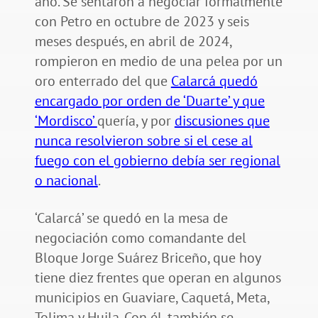
año. Se sentaron a negociar formalmente
con Petro en octubre de 2023 y seis
meses después, en abril de 2024,
rompieron en medio de una pelea por un
oro enterrado del que
Calarcá quedó
encargado por orden de ‘Duarte’ y que
‘Mordisco’
quería, y por
discusiones que
nunca resolvieron sobre si el cese al
fuego con el gobierno debía ser regional
o nacional
.
‘Calarcá’ se quedó en la mesa de
negociación como comandante del
Bloque Jorge Suárez Briceño, que hoy
tiene diez frentes que operan en algunos
municipios en Guaviare, Caquetá, Meta,
Tolima y Huila. Con él, también se