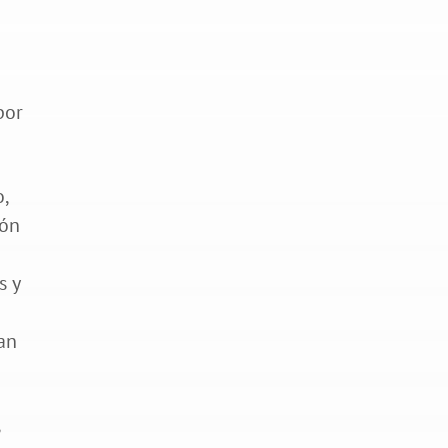
,
ión
s y
nan
,