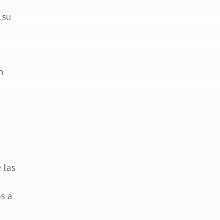
 su
n
 las
os a