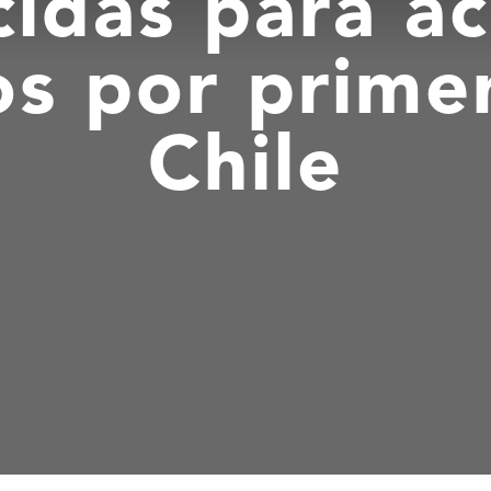
idas para a
os por prime
Chile