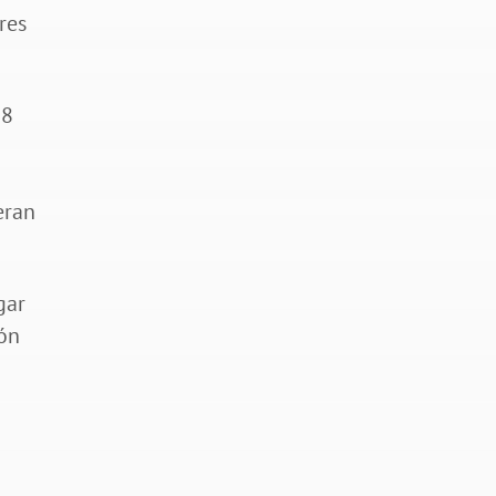
res
28
eran
gar
ión