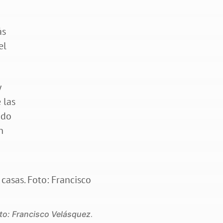
ás
el
y
 las
ido
n
oto: Francisco Velásquez
.