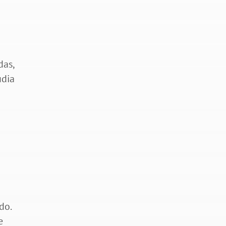
das,
udia
do.
e