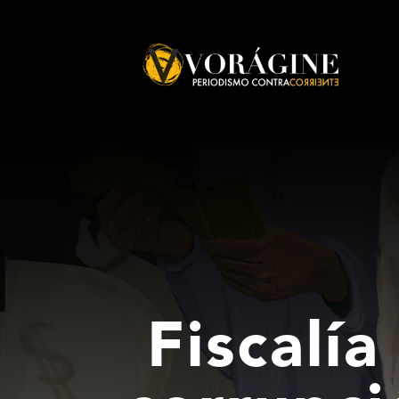
Voragine
Fiscalí