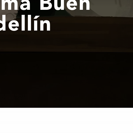
ama Buen
ellín