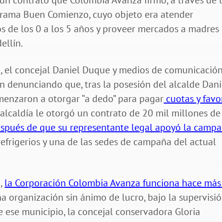
 un contrato que Colombia Avanza firmó, a través de 
ograma Buen Comienzo, cuyo objeto era atender
os de los 0 a los 5 años y proveer mercados a madres
ellín.
n, el concejal Daniel Duque y medios de comunicació
 denunciando que, tras la posesión del alcalde Dani
omenzaron a otorgar “a dedo” para pagar
cuotas y favo
 alcaldía le otorgó un contrato de 20 mil millones de
spués de que su representante legal apoyó la camp
refrigerios y una de las sedes de campaña del actual
1,
la Corporación Colombia Avanza funciona hace más
a organización sin ánimo de lucro, bajo la supervisi
e ese municipio, la concejal conservadora Gloria