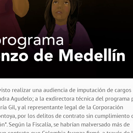
visto realizar una audiencia de imputación de cargos 
ndra Agudelo; a la exdirectora técnica del programa 
ía Gil, y al representante legal de la Corporación
toya, por los delitos de contrato sin cumplimiento 
ón*. Según la Fiscalía, se habrían malversado más de