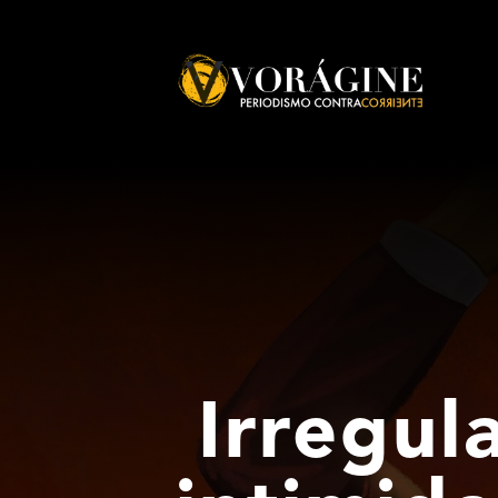
Voragine
Irregul