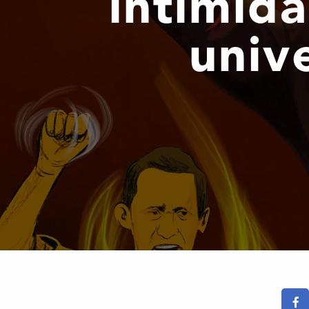
intimida
univ