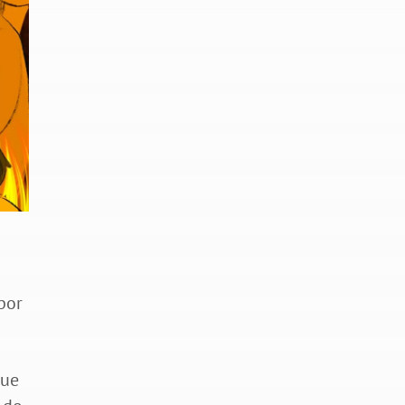
por
que