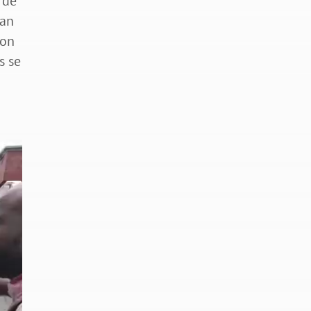
 de
han
ron
s se