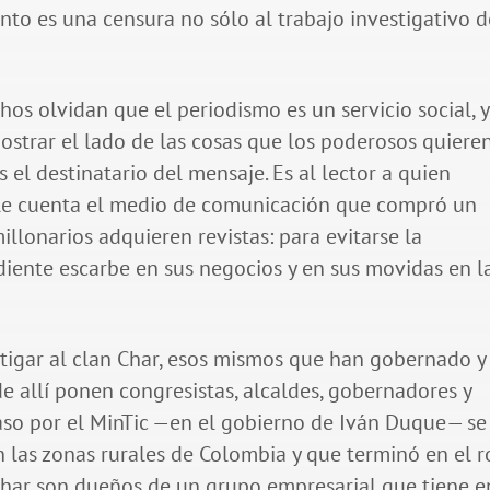
ento es una censura no sólo al trabajo investigativo d
hos olvidan que el periodismo es un servicio social, y
strar el lado de las cosas que los poderosos quiere
 el destinatario del mensaje. Es al lector a quien
o le cuenta el medio de comunicación que compró un
millonarios adquieren revistas: para evitarse la
iente escarbe en sus negocios y en sus movidas en l
estigar al clan Char, esos mismos que han gobernado y
 allí ponen congresistas, alcaldes, gobernadores y
aso por el MinTic —en el gobierno de Iván Duque— se
n las zonas rurales de Colombia y que terminó en el 
Char son dueños de un grupo empresarial que tiene e