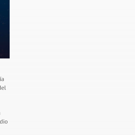
ía
del
a
dio